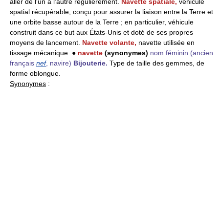
aller de l'un à l'autre régulièrement.
Navette spatiale,
véhicule
spatial récupérable, conçu pour assurer la liaison entre la Terre et
une orbite basse autour de la Terre ; en particulier, véhicule
construit dans ce but aux États-Unis et doté de ses propres
moyens de lancement.
Navette volante,
navette utilisée en
tissage mécanique. ●
navette
(synonymes)
nom féminin
(ancien
français
nef
, navire)
Bijouterie.
Type de taille des gemmes, de
forme oblongue.
Synonymes
: