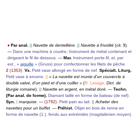
♦
Par anal.
||
Navette de dentellière.
||
Navette à frivolité
(cit. 9).
—
Dans une machine à coudre, Instrument de métal contenant et
dirigeant le fil de dessous.
—
Mar.
Instrument porte-fil, et, par
ext., «
aiguille
» (Gruss) pour confectionner les filets de pêche.
2
(1353).
Vx.
Petit vase allongé en forme de nef.
Spécialt.
Liturg.
Petit vase à encens.
||
« La navette est munie d'un couvercle à
double valve, d'un pied et d'une cuiller »
(
R. Lesage,
Dict. de
liturgie romaine
).
||
Navette en argent, en métal doré.
—
Techn.
(Par anal. de forme).
Diamant taillé en forme de bateau (de nef).
Syn. :
marquise.
—
(1792).
Petit pain au lait.
||
Acheter des
navettes pour un buffet.
—
Préhist.
Objet en bois de renne en
forme de navette (1.), fendu aux extrémités (magdalénien moyen).