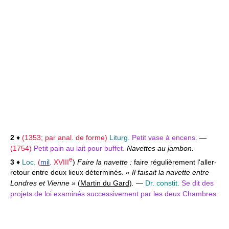
2
♦
(1353; par anal. de forme)
Liturg.
Petit vase à encens.
—
(1754)
Petit pain au lait pour buffet.
Navettes au jambon.
e
3
♦
Loc.
(
mil
.
XVIII
)
Faire la navette :
faire régulièrement l'aller-
retour entre deux lieux déterminés.
« Il faisait la navette entre
Londres et Vienne »
(
Martin du Gard
)
.
—
Dr. constit.
Se dit des
projets de loi examinés successivement par les deux Chambres.