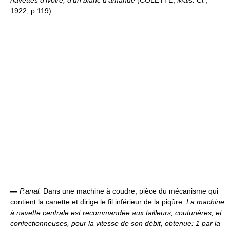
navettes d'ivoire, d'un blanc d'amande
(COLETTE,
Mais. Cl.
,
1922, p.119).
—
P.anal.
Dans une machine à coudre, pièce du mécanisme qui
contient la canette et dirige le fil inférieur de la piqûre.
La machine
à navette centrale est recommandée aux tailleurs, couturières, et
confectionneuses, pour la vitesse de son débit, obtenue: 1 par la