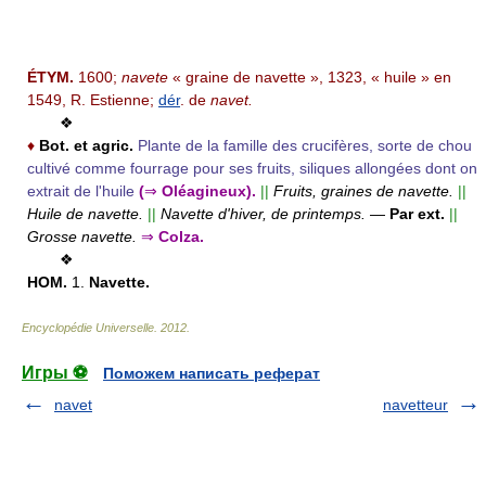
ÉTYM.
1600;
navete
« graine de navette », 1323, « huile » en
1549, R. Estienne;
dér
. de
navet.
❖
♦
Bot. et agric.
Plante de la famille des crucifères, sorte de chou
cultivé comme fourrage pour ses fruits, siliques allongées dont on
extrait de l'huile
(
⇒
Oléagineux).
||
Fruits, graines de navette.
||
Huile de navette.
||
Navette d'hiver, de printemps.
—
Par ext.
||
Grosse navette.
⇒
Colza.
❖
HOM.
1.
Navette.
Encyclopédie Universelle
.
2012
.
Игры ⚽
Поможем написать реферат
navet
navetteur