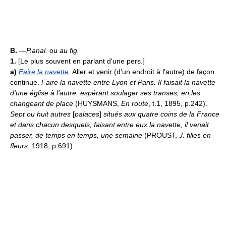
B.
—
P.anal.
ou
au fig.
1.
[Le plus souvent en parlant d'une pers.]
a)
Faire la navette
. Aller et venir (d'un endroit à l'autre) de façon
continue.
Faire la navette entre Lyon et Paris.
Il faisait la navette
d'une église à l'autre, espérant soulager ses transes, en les
changeant de place
(HUYSMANS,
En route
, t.1, 1895, p.242).
Sept ou huit autres
[
palaces
]
situés aux quatre coins de la France
et dans chacun desquels, faisant entre eux la navette, il venait
passer, de temps en temps, une semaine
(PROUST,
J. filles en
fleurs
, 1918, p.691).