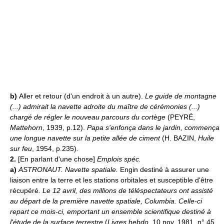
b)
Aller et retour (d'un endroit à un autre).
Le guide de montagne
(...) admirait la navette adroite du maître de cérémonies (...)
chargé de régler le nouveau parcours du cortège
(PEYRÉ,
Mattehorn
, 1939, p.12).
Papa s'enfonça dans le jardin, commença
une longue navette sur la petite allée de ciment
(H. BAZIN,
Huile
sur feu
, 1954, p.235).
2.
[En parlant d'une chose]
Emplois spéc.
a)
ASTRONAUT.
Navette spatiale.
Engin destiné à assurer une
liaison entre la terre et les stations orbitales et susceptible d'être
récupéré.
Le 12 avril, des millions de téléspectateurs ont assisté
au départ de la première navette spatiale, Columbia. Celle-ci
repart ce mois-ci, emportant un ensemble scientifique destiné à
l'étude de la surface terrestre
(
Livres hebdo
, 10 nov. 1981, n° 45,