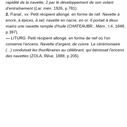
rapidité de la navette; 2 par le développement de son volant
d'entraînement
(
Lar. mén.
1926, p.781).
2.
P.anal., vx.
Petit récipient allongé, en forme de nef.
Navette à
encre, à épices, à sel; navette en nacre, en or.
Il portait à deux
mains une navette remplie d'huile
(CHATEAUBR.,
Mém.
, t.4, 1848,
p.387).
—
LITURG.
Petit récipient allongé, en forme de nef où l'on
conserve l'encens.
Navette d'argent, de cuivre.
Le cérémoniaire
(...) conduisait les thuriféraires au célébrant, qui bénissait l'encens
des navettes
(ZOLA,
Rêve
, 1888, p.205).