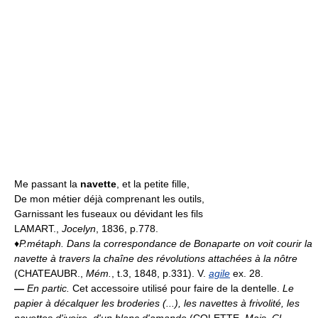
Me passant la
navette
, et la petite fille,
De mon métier déjà comprenant les outils,
Garnissant les fuseaux ou dévidant les fils
LAMART.,
Jocelyn
, 1836, p.778.
♦
P.métaph.
Dans la correspondance de Bonaparte on voit courir la
navette à travers la chaîne des révolutions attachées à la nôtre
(CHATEAUBR.,
Mém.
, t.3, 1848, p.331). V.
agile
ex. 28.
—
En partic.
Cet accessoire utilisé pour faire de la dentelle.
Le
papier à décalquer les broderies (...), les navettes à frivolité, les