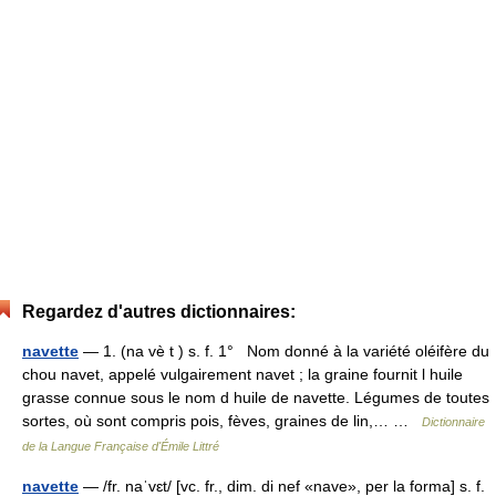
Regardez d'autres dictionnaires:
navette
— 1. (na vè t ) s. f. 1° Nom donné à la variété oléifère du
chou navet, appelé vulgairement navet ; la graine fournit l huile
grasse connue sous le nom d huile de navette. Légumes de toutes
sortes, où sont compris pois, fèves, graines de lin,… …
Dictionnaire
de la Langue Française d'Émile Littré
navette
— /fr. naˈvɛt/ [vc. fr., dim. di nef «nave», per la forma] s. f.